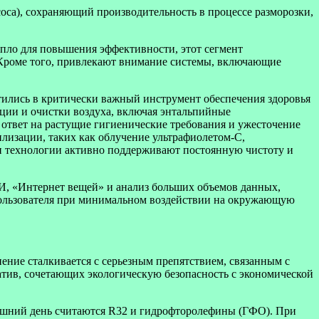
са), сохраняющий производительность в процессе разморозки,
епло для повышения эффективности, этот сегмент
. Кроме того, привлекают внимание системы, включающие
тились в критически важный инструмент обеспечения здоровья
ции и очистки воздуха, включая энтальпийные
ответ на растущие гигиенические требования и ужесточение
лизации, таких как облучение ультрафиолетом-C,
ти технологии активно поддерживают постоянную чистоту и
И, «Интернет вещей» и анализ больших объемов данных,
ользователя при минимальном воздействии на окружающую
ние сталкивается с серьезным препятствием, связанным с
атив, сочетающих экологическую безопасность с экономической
яшний день считаются R32 и гидрофторолефины (ГФО). При