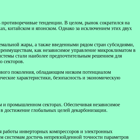
 противоречивые тенденции. В целом, рынок сократился на
ках, китайском и японском. Однако за исключением этих двух
емальной жары, а также введенными рядом стран субсидиями,
преимуществам, как независимое управление микроклиматом в
системы стали наиболее предпочтительным решением для
о секторов.
нового поколения, обладающим низким потенциалом
ческие характеристики, безопасность и экономическую
ом и промышленном секторах. Обеспечивая независимое
 в достижение глобальных целей декарбонизации.
ия работы инверторных компрессоров и электронных
им системам достичь непревзойденной точности параметров