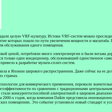
оздали целую VRF-культуру. Истоки VRF-систем можно проследи
итие которых пошло по пути увеличения мощности и масштаба.
для обслуживания одного помещения.
ой ценой, потребляли много электроэнергии и были весьма дор
лся только один кондиционер, обслуживавший единственное само
привело к разработке мульти-сплит-систем.
учила в Японии широкого распространения. Даже сейчас на ее д
их странах.
ехнологии для коммерческого применения, пережили значительн
ргоэффективности по сравнению с традиционными центральными
ы стали конкурентоспособной альтернативой в широком диапазо
а 2000-х годов, когда компания Daikin представила инновацион
их помещениях. Это событие установило новый стандарт и уси