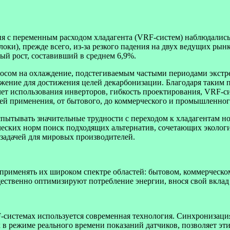
я с переменным расходом хладагента (VRF-систем) наблюдались
локи), прежде всего, из-за резкого падения на двух ведущих рын
ый рост, составивший в среднем 6,9%.
просом на охлаждение, подстегиваемым частыми периодами экстр
ение для достижения целей декарбонизации. Благодаря таким 
счет использования инверторов, гибкость проектирования, VRF-
ей применения, от бытового, до коммерческого и промышленног
пытывать значительные трудности с переходом к хладагентам 
ческих норм поиск подходящих альтернатив, сочетающих экологи
 задачей для мировых производителей.
применять их широком спектре областей: бытовом, коммерческ
ственно оптимизируют потребление энергии, внося свой вклад
-системах используется современная технология. Синхронизац
в режиме реального времени показаний датчиков, позволяет эт