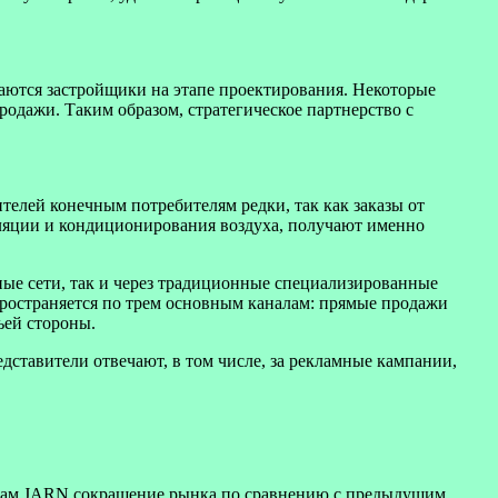
аются застройщики на этапе проектирования. Некоторые
одажи. Таким образом, стратегическое партнерство с
елей конечным потребителям редки, так как заказы от
иляции и кондиционирования воздуха, получают именно
ные сети, так и через традиционные специализированные
ространяется по трем основным каналам: прямые продажи
ьей стороны.
тавители отвечают, в том числе, за рекламные кампании,
енкам JARN сокращение рынка по сравнению с предыдущим