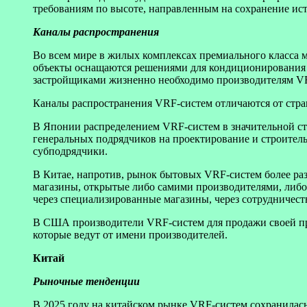
требованиям по высоте, направленным на сохранение ис
Каналы распространения
Во всем мире в жилых комплексах премиального класса 
объекты оснащаются решениями для кондиционирования в
застройщиками жизненно необходимо производителям VR
Каналы распространения VRF-систем отличаются от стран
В Японии распределением VRF-систем в значительной ст
генеральных подрядчиков на проектирование и строител
субподрядчики.
В Китае, напротив, рынок бытовых VRF-систем более раз
магазины, открытые либо самими производителями, либо
через специализированные магазины, через сотрудничест
В США производители VRF-систем для продажи своей про
которые ведут от имени производителей.
Китай
Рыночные тенденции
В 2025 году на китайском рынке VRF-систем сохранилас