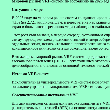
Мировой рынок VRF-систем по состоянию на 2026 год
Ситуация в мире
В 2025 году на мировом рынке систем кондиционировани
4,1% (на 2,721 миллиона штук в пересчёте на наружные б
стран в большинстве регионов мира наблюдался стабильн
Этот рост был вызван, в первую очередь, устойчивым с
стимулирующими электрификацию зданий и энергосбереж
отдельных зонах, исключительное энергосбережение за 
кондиционирования воздуха в широком диапазоне област
В то же время мировой рынок VRF-систем продолжает ис
глобального потепления (ПГП). С ужесточением экологи
целесообразность, становится основной технологической
История VRF-систем
Исключительная универсальность VRF-систем позволяет 
зональное управление микроклиматом, VRF-системы суще
Совершенствование технологии VRF
Для динамической оптимизации потока хладагента в VRF
расширительных вентилей (ЭРВ) на основе поступающих 