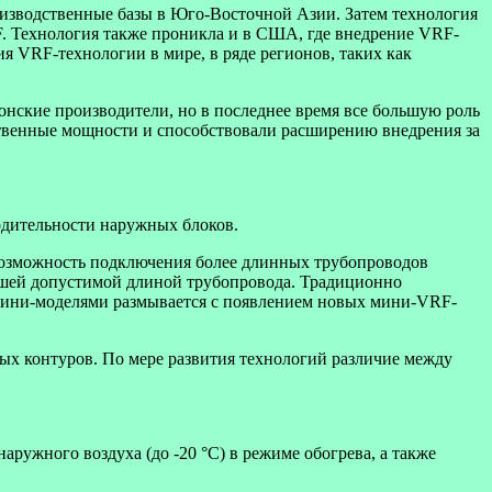
изводственные базы в Юго-Восточной Азии. Затем технология
. Технология также проникла и в США, где внедрение VRF-
ия VRF-технологии в мире, в ряде регионов, таких как
онские производители, но в последнее время все большую роль
ственные мощности и способствовали расширению внедрения за
одительности наружных блоков.
 возможность подключения более длинных трубопроводов
ьшей допустимой длиной трубопровода. Традиционно
и мини-моделями размывается с появлением новых мини-VRF-
ых контуров. По мере развития технологий различие между
ружного воздуха (до -20 °C) в режиме обогрева, а также