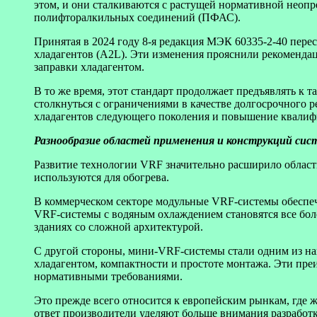
этом, и они сталкиваются с растущей нормативной неопре
полифторалкильных соединений (ПФАС).
Принятая в 2024 году 8-я редакция МЭК 60335-2-40 пер
хладагентов (A2L). Эти изменения прояснили рекомендац
заправки хладагентом.
В то же время, этот стандарт продолжает предъявлять к 
столкнуться с ограничениями в качестве долгосрочного 
хладагентов следующего поколения и повышение квалиф
Разнообразие областей применения и конструкций сис
Развитие технологии VRF значительно расширило область
используются для обогрева.
В коммерческом секторе модульные VRF-системы обеспеч
VRF-системы с водяным охлаждением становятся все бо
зданиях со сложной архитектурой.
С другой стороны, мини-VRF-системы стали одним из наи
хладагентом, компактности и простоте монтажа. Эти пр
нормативными требованиями.
Это прежде всего относится к европейским рынкам, где 
ответ производители уделяют больше внимания разработ