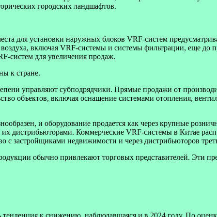
торических городских ландшафтов.
места для установки наружных блоков VRF-систем предусматрив
оздуха, включая VRF-системы и системы фильтрации, еще до пр
F-систем для увеличения продаж.
ы к стране.
епени управляют субподрядчики. Прямые продажи от производит
ьство объектов, включая оснащение системами отопления, вент
нообразен, и оборудование продается как через крупные рознич
 их дистрибьюторами. Коммерческие VRF-системы в Китае расп
во с застройщиками недвижимости и через дистрибьюторов трет
дукции обычно привлекают торговых представителей. Эти предс
ь тенденция к снижению, наблюдавшаяся и в 2024 году. По оц