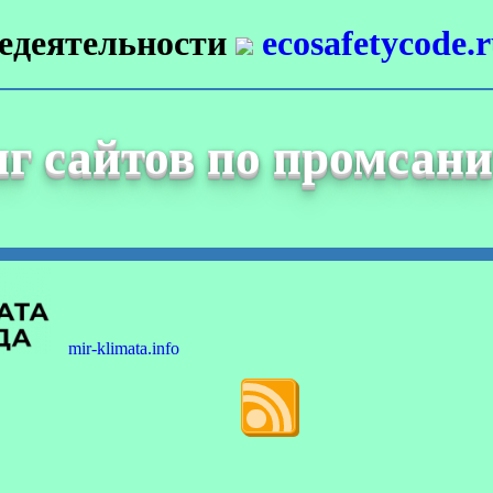
недеятельности
ecosafetycode.
г сайтов по промсан
mir-klimata.info