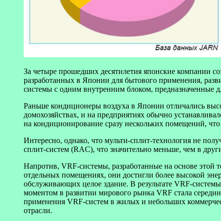
За четыре прошедших десятилетия японские компании с
разработанных в Японии для бытового применения, разв
системы с одним внутренним блоком, предназначенные 
Раньше кондиционеры воздуха в Японии отличались высок
домохозяйствах, и на предприятиях обычно устанавлива
на кондиционирование сразу нескольких помещений, что 
Интересно, однако, что мульти-сплит-технология не пол
сплит-систем (RAC), что значительно меньше, чем в друг
Напротив, VRF-системы, разработанные на основе этой т
отдельных помещениях, они достигли более высокой эне
обслуживающих целое здание. В результате VRF-систем
моментом в развитии мирового рынка VRF стала середин
применения VRF-систем в жилых и небольших коммерческ
отрасли.