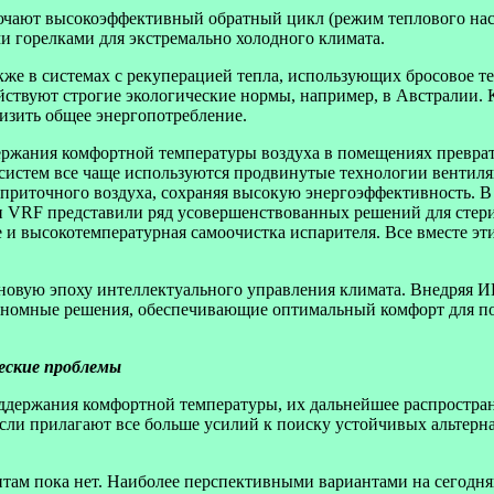
чают высокоэффективный обратный цикл (режим теплового насо
и горелками для экстремально холодного климата.
кже в системах с рекуперацией тепла, использующих бросовое т
ействуют строгие экологические нормы, например, в Австралии
изить общее энергопотребление.
ержания комфортной температуры воздуха в помещениях превра
систем все чаще используются продвинутые технологии вентиля
риточного воздуха, сохраняя высокую энергоэффективность. В 
и VRF представили ряд усовершенствованных решений для стери
 и высокотемпературная самоочистка испарителя. Все вместе э
новую эпоху интеллектуального управления климата. Внедряя И
ономные решения, обеспечивающие оптимальный комфорт для п
еские проблемы
держания комфортной температуры, их дальнейшее распростране
сли прилагают все больше усилий к поиску устойчивых альтерн
нтам пока нет. Наиболее перспективными вариантами на сегодн