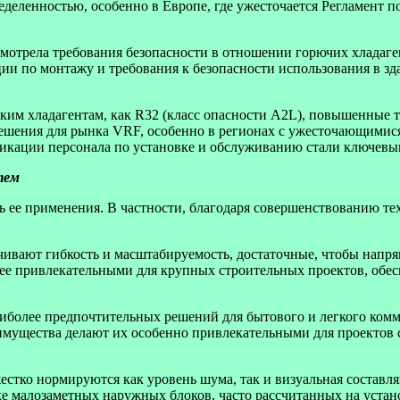
деленностью, особенно в Европе, где ужесточается Регламент п
есмотрела требования безопасности в отношении горючих хлада
ии по монтажу и требования к безопасности использования в зда
таким хладагентам, как R32 (класс опасности A2L), повышенные т
решения для рынка VRF, особенно в регионах с ужесточающимис
икации персонала по установке и обслуживанию стали ключевы
тем
 ее применения. В частности, благодаря совершенствованию те
ивают гибкость и масштабируемость, достаточные, чтобы напря
лее привлекательными для крупных строительных проектов, обе
более предпочтительных решений для бытового и легкого комме
еимущества делают их особенно привлекательными для проектов
жестко нормируются как уровень шума, так и визуальная состав
ке малозаметных наружных блоков, часто рассчитанных на уста