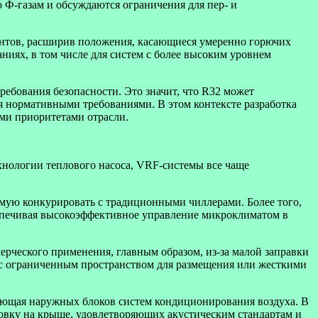
о Ф-газам и обсуждаются ограничения для пер- и
гентов, расширив положения, касающиеся умеренно горючих
ниях, в том числе для систем с более высоким уровнем
ребования безопасности. Это значит, что R32 может
я нормативными требованиями. В этом контексте разработка
ми приоритетами отрасли.
хнологии теплового насоса, VRF-системы все чаще
мую конкурировать с традиционными чиллерами. Более того,
спечивая высокоэффективное управление микроклиматом в
рческого применения, главным образом, из-за малой заправки
 с ограниченным пространством для размещения или жесткими
ляющая наружных блоков систем кондиционирования воздуха. В
новку на крыше, удовлетворяющих акустическим стандартам и