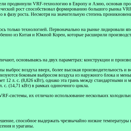
ели продвинули VRF-технологию в Европу и Азию, основав про
ический рост способствовал формированию большого рынка VRF
ило в фазу роста. Несмотря на значительную степень проникновен
сь только технологией. Первоначально на рынке лидировали яп
особенно из Китая и Южной Кореи, которые расширили производ
ичают, основываясь на двух параметрах: конструкции и произв
ы выброс воздуха вверх, более высокая производительность и
еризуются боковым выбросом воздуха из наружного блока и мен
 12 л. с. (8,826 кВт), однако эта грань между стандартными 
. с. (14,71 кВт) в рамках одиночного цикла.
VRF-системы, их отличало использование нескольких холодильн
шение, способное выдержать чрезвычайно низкие температуры на
сения и ураганы.