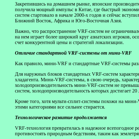
Закрепившись на домашнем рынке, японские производит
получила мощный импульс в Китае, где быстрый эконом
систем стартовало в начале 2000-х годов и сейчас вступ
Ближний Восток, Африка и Юго-Восточная Азия.
Важно, что распространение VRF-систем не ограничивало
на нем играет более широкий круг азиатских игроков, 
счет конкурентной цены и стратегий локализации.
Отличие стандартной VRF-системы от мини-VRF
Как правило, мини-VRF и стандартные VRF-системы разл
Для наружных блоков стандартных VRF-систем характерн
хладагента. Мини-VRF-системы, в свою очередь, характ
холодопроизводительность мини-VRF-систем не превышает
систем, холодопроизводительность которых достигает 20 л
Кроме того, хотя мульти-сплит-системы похожи на мини-
этими категориями все сильнее стирается.
Технологическое развитие продолжается
VRF-технология превратилась в надежное всепогодное ре
противостоять природным бедствиям, таким как землетря