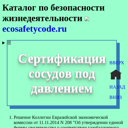
Каталог по безопасности
жизнедеятельности
ecosafetycode.ru
☰
Сертификация
ВВЕРХ
сосудов под
давлением
НАЗАД
ВНИЗ
Решение Коллегии Евразийской экономической
комиссии от 11.11.2014 N 208 "Об утверждении единой
формы свидетельства о соответствии газобаллонного