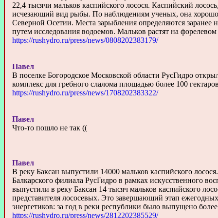
22,4 тысячи мальков каспийского лосося. Каспийский лосось,
исчезающий вид рыбы. По наблюдениям ученых, она хорошо
Северной Осетии. Места зарыбления определяются заранее 
путем исследования водоемов. Мальков растят на форелевом з
https://rushydro.ru/press/news/0808202383179/
Павел
В поселке Богородское Московской области РусГидро откр
комплекс для гребного слалома площадью более 100 гектаро
https://rushydro.ru/press/news/1708202383322/
Павел
Что-то пошло не так ((
Павел
В реку Баксан выпустили 14000 мальков каспийского лосося
Балкарского филиала РусГидро в рамках искусственного во
выпустили в реку Баксан 14 тысяч мальков каспийского лосо
представителя лососевых. Это завершающий этап ежегодны
энергетиков: за год в реки республики было выпущено боле
https://rushydro.ru/press/news/2812202385529/