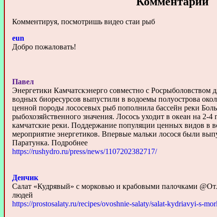
Комментарии
Комментируя, посмотришь видео стаи рыб
eun
Добро пожаловать!
Павел
Энергетики Камчатскэнерго совместно с Росрыболовством д
водных биоресурсов выпустили в водоемы полуострова окол
ценной породы лососевых рыб пополнила бассейн реки Бол
рыбохозяйственного значения. Лосось уходит в океан на 2-4 г
камчатские реки. Поддержание популяции ценных видов в в
мероприятие энергетиков. Впервые мальки лосося были вып
Паратунка. Подробнее
https://rushydro.ru/press/news/1107202382717/
Денчик
Салат «Кудрявый» с морковью и крабовыми палочками @От
людей
https://prostosalaty.ru/recipes/ovoshnie-salaty/salat-kydriavyi-s-