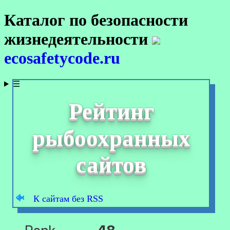
Каталог по безопасности
жизнедеятельности
ecosafetycode.ru
☰
Рейтинг
рыбоохранных
сайтов
К сайтам без RSS