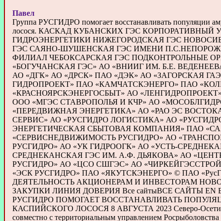
Павел
Группа РУСГИДРО помогает восстанавливать популяции аму
лосося. КАСКАД КУБАНСКИХ ГЭС КОРПОРАТИВНЫЙ 
ГИДРОЭНЕРГЕТИКИ НИЖЕГОРОДСКАЯ ГЭС НОВОСИБ
ГЭС САЯНО-ШУШЕНСКАЯ ГЭС ИМЕНИ П.С.НЕПОРО
ФИЛИАЛ ЧЕБОКСАРСКАЯ ГЭС ПОДКОНТРОЛЬНЫЕ О
«БОГУЧАНСКАЯ ГЭС» АО «ВНИИГ ИМ. Б.Е. ВЕДЕНЕЕВ
АО «ДГК» АО «ДРСК» ПАО «ДЭК» АО «ЗАГОРСКАЯ ГА
ГИДРОПРОЕКТ» ПАО «КАМЧАТСКЭНЕРГО» ПАО «КО
«КРАСНОЯРСКЭНЕРГОСБЫТ» АО «ЛЕНГИДРОПРОЕКТ
ООО «МГЭС СТАВРОПОЛЬЯ И КЧР» АО «МОСОБЛГИД
«ПЕРЕДВИЖНАЯ ЭНЕРГЕТИКА» АО «РАО ЭС ВОСТОКА
СЕРВИС» АО «РУСГИДРО ЛОГИСТИКА» АО «РУСГИДР
ЭНЕРГЕТИЧЕСКАЯ СБЫТОВАЯ КОМПАНИЯ» ПАО «С
«СЕРВИСНЕДВИЖИМОСТЬ РУСГИДРО» АО «ТРАНСП
РУСГИДРО» АО «УК ГИДРООГК» АО «УСТЬ-СРЕДНЕКА
СРЕДНЕКАНСКАЯ ГЭС ИМ. А.Ф. ДЬЯКОВА» АО «ЦЕ
РУСГИДРО» АО «ЦСО СШГЭС» АО «ЧИРКЕЙГЭССТРОЙ
«ЭСК РУСГИДРО» ПАО «ЯКУТСКЭНЕРГО» © ПАО «РусГ
ДЕЯТЕЛЬНОСТЬ АКЦИОНЕРАМ И ИНВЕСТОРАМ НОВО
ЗАКУПКИ ЛИНИЯ ДОВЕРИЯ Все сайтыВСЕ САЙТЫ EN
РУСГИДРО ПОМОГАЕТ ВОССТАНАВЛИВАТЬ ПОПУЛЯЦ
КАСПИЙСКОГО ЛОСОСЯ 8 АВГУСТА 2023 Северо-Осетинс
совместно с территориальным управлением Росрыболовства