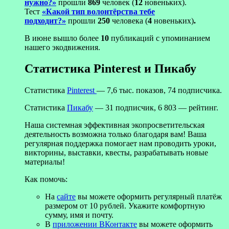
нужно?»
прошли
869
человек (
12
новеньких).
Тест
«Какой тип волонтёрства тебе
подходит?»
прошли
250
человека (
4
новеньких)
.
В июне вышло более
10
публикаций с упоминанием
нашего экодвижения.
Статистика Pinterest и Пикабу
Статистика
Pinterest
— 7,6 тыс. показов, 74 подписчика.
Статистика
Пикабу
— 31 подписчик, 6 803 — рейтинг.
Наша системная эффективная экопросветительская
деятельность возможна только благодаря вам! Ваша
регулярная поддержка помогает нам проводить уроки,
викторины, выставки, квесты, разрабатывать новые
материалы!
Как помочь:
На
сайте
вы можете оформить регулярный платёж
размером от 10 рублей. Укажите комфортную
сумму, имя и почту.
В
приложении ВКонтакте
вы можете оформить