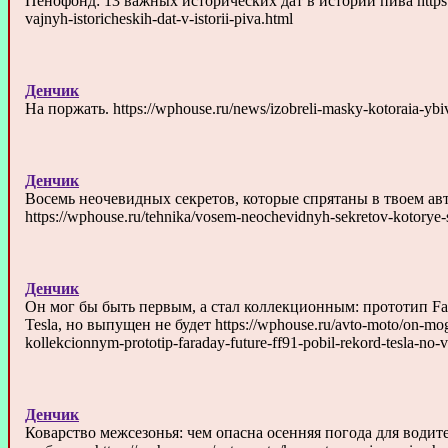
Пенофонд: 13 важных исторических дат в истории пива https:/
vajnyh-istoricheskih-dat-v-istorii-piva.html
Денчик
На поржать. https://wphouse.ru/news/izobreli-masky-kotoraia-ybi
Денчик
Восемь неочевидных секретов, которые спрятаны в твоем ав
https://wphouse.ru/tehnika/vosem-neochevidnyh-sekretov-kotorye-
Денчик
Он мог бы быть первым, а стал коллекционным: прототип Far
Tesla, но выпущен не будет https://wphouse.ru/avto-moto/on-mog
kollekcionnym-prototip-faraday-future-ff91-pobil-rekord-tesla-no
Денчик
Коварство межсезонья: чем опасна осенняя погода для водит