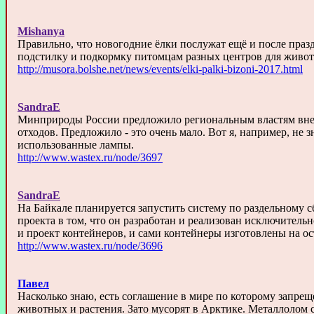
Mishanya
Правильно, что новогодние ёлки послужат ещё и после празд
подстилку и подкормку питомцам разных центров для живо
http://musora.bolshe.net/news/events/elki-palki-bizoni-2017.html
SandraE
Минприроды России предложило региональным властям вне
отходов. Предложило - это очень мало. Вот я, например, не 
использованные лампы.
http://www.wastex.ru/node/3697
SandraE
На Байкале планируется запустить систему по раздельному с
проекта в том, что он разработан и реализован исключитель
и проект контейнеров, и сами контейнеры изготовлены на ос
http://www.wastex.ru/node/3696
Павел
Насколько знаю, есть соглашение в мире по которому запрещ
животных и растения. Зато мусорят в Арктике. Металлолом 