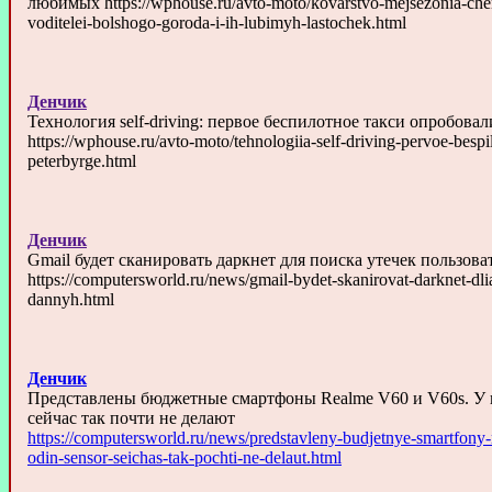
любимых https://wphouse.ru/avto-moto/kovarstvo-mejsezonia-che
voditelei-bolshogo-goroda-i-ih-lubimyh-lastochek.html
Денчик
Технология self-driving: первое беспилотное такси опробова
https://wphouse.ru/avto-moto/tehnologiia-self-driving-pervoe-bespi
peterbyrge.html
Денчик
Gmail будет сканировать даркнет для поиска утечек пользов
https://computersworld.ru/news/gmail-bydet-skanirovat-darknet-dli
dannyh.html
Денчик
Представлены бюджетные смартфоны Realme V60 и V60s. У 
сейчас так почти не делают
https://computersworld.ru/news/predstavleny-budjetnye-smartfony
odin-sensor-seichas-tak-pochti-ne-delaut.html