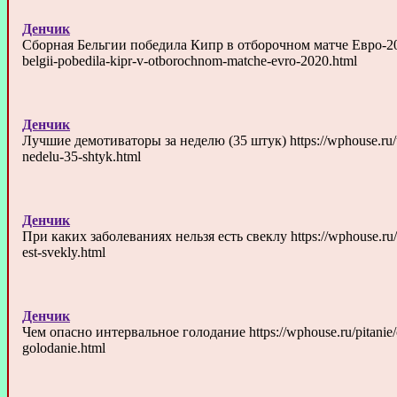
Денчик
Сборная Бельгии победила Кипр в отборочном матче Евро-2020 
belgii-pobedila-kipr-v-otborochnom-matche-evro-2020.html
Денчик
Лучшие демотиваторы за неделю (35 штук) https://wphouse.ru/u
nedelu-35-shtyk.html
Денчик
При каких заболеваниях нельзя есть свеклу https://wphouse.ru/n
est-svekly.html
Денчик
Чем опасно интервальное голодание https://wphouse.ru/pitanie/
golodanie.html