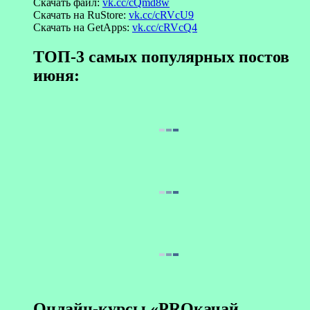
Скачать файл:
vk.cc/cQmd8w
Скачать на RuStore:
vk.cc/cRVcU9
Скачать на GetApps:
vk.cc/cRVcQ4
ТОП-3 самых популярных постов
июня:
Онлайн-курсы «PROкачай