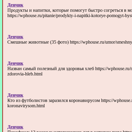
Денчик
Продукты и напитки, которые помогут быстро согреться в м
https://wphouse.ru/pitanie/prodykty-i-napitki-kotorye-pomogyt-bys
Денчик
Смешные животные (35 фото) https://wphouse.ru/umor/smeshnye-
Денчик
Назван самый полезный для здоровья хлеб https://wphouse.ru/n
zdorovia-hleb.html
Денчик
Кто из футболистов заразился коронавирусом https://wphouse.ru/n
koronavirysom.html
Денчик