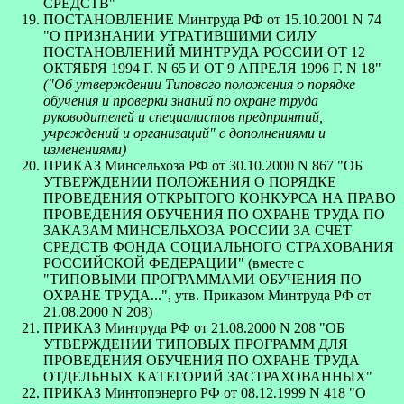
СРЕДСТВ"
ПОСТАНОВЛЕНИЕ Минтруда РФ от 15.10.2001 N 74
"О ПРИЗНАНИИ УТРАТИВШИМИ СИЛУ
ПОСТАНОВЛЕНИЙ МИНТРУДА РОССИИ ОТ 12
ОКТЯБРЯ 1994 Г. N 65 И ОТ 9 АПРЕЛЯ 1996 Г. N 18"
("Об утверждении Типового положения о порядке
обучения и проверки знаний по охране труда
руководителей и специалистов предприятий,
учреждений и организаций" с дополнениями и
изменениями)
ПРИКАЗ Минсельхоза РФ от 30.10.2000 N 867 "ОБ
УТВЕРЖДЕНИИ ПОЛОЖЕНИЯ О ПОРЯДКЕ
ПРОВЕДЕНИЯ ОТКРЫТОГО КОНКУРСА НА ПРАВО
ПРОВЕДЕНИЯ ОБУЧЕНИЯ ПО ОХРАНЕ ТРУДА ПО
ЗАКАЗАМ МИНСЕЛЬХОЗА РОССИИ ЗА СЧЕТ
СРЕДСТВ ФОНДА СОЦИАЛЬНОГО СТРАХОВАНИЯ
РОССИЙСКОЙ ФЕДЕРАЦИИ" (вместе с
"ТИПОВЫМИ ПРОГРАММАМИ ОБУЧЕНИЯ ПО
ОХРАНЕ ТРУДА...", утв. Приказом Минтруда РФ от
21.08.2000 N 208)
ПРИКАЗ Минтруда РФ от 21.08.2000 N 208 "ОБ
УТВЕРЖДЕНИИ ТИПОВЫХ ПРОГРАММ ДЛЯ
ПРОВЕДЕНИЯ ОБУЧЕНИЯ ПО ОХРАНЕ ТРУДА
ОТДЕЛЬНЫХ КАТЕГОРИЙ ЗАСТРАХОВАННЫХ"
ПРИКАЗ Минтопэнерго РФ от 08.12.1999 N 418 "О