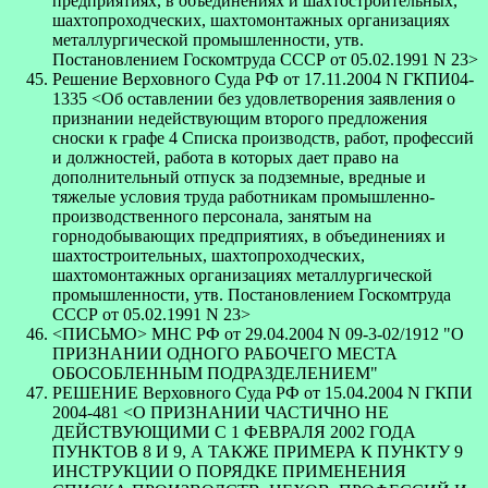
предприятиях, в объединениях и шахтостроительных,
шахтопроходческих, шахтомонтажных организациях
металлургической промышленности, утв.
Постановлением Госкомтруда СССР от 05.02.1991 N 23>
Решение Верховного Суда РФ от 17.11.2004 N ГКПИ04-
1335 <Об оставлении без удовлетворения заявления о
признании недействующим второго предложения
сноски к графе 4 Списка производств, работ, профессий
и должностей, работа в которых дает право на
дополнительный отпуск за подземные, вредные и
тяжелые условия труда работникам промышленно-
производственного персонала, занятым на
горнодобывающих предприятиях, в объединениях и
шахтостроительных, шахтопроходческих,
шахтомонтажных организациях металлургической
промышленности, утв. Постановлением Госкомтруда
СССР от 05.02.1991 N 23>
<ПИСЬМО> МНС РФ от 29.04.2004 N 09-3-02/1912 "О
ПРИЗНАНИИ ОДНОГО РАБОЧЕГО МЕСТА
ОБОСОБЛЕННЫМ ПОДРАЗДЕЛЕНИЕМ"
РЕШЕНИЕ Верховного Суда РФ от 15.04.2004 N ГКПИ
2004-481 <О ПРИЗНАНИИ ЧАСТИЧНО НЕ
ДЕЙСТВУЮЩИМИ С 1 ФЕВРАЛЯ 2002 ГОДА
ПУНКТОВ 8 И 9, А ТАКЖЕ ПРИМЕРА К ПУНКТУ 9
ИНСТРУКЦИИ О ПОРЯДКЕ ПРИМЕНЕНИЯ