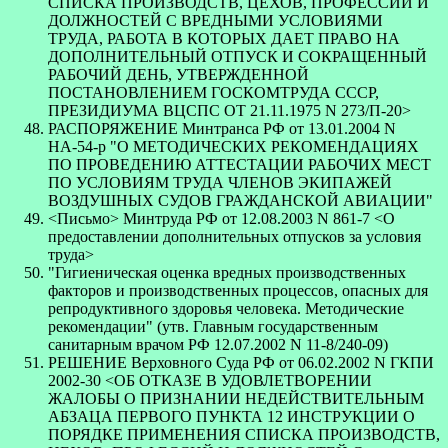
СПИСКА ПРОИЗВОДСТВ, ЦЕХОВ, ПРОФЕССИЙ И
ДОЛЖНОСТЕЙ С ВРЕДНЫМИ УСЛОВИЯМИ
ТРУДА, РАБОТА В КОТОРЫХ ДАЕТ ПРАВО НА
ДОПОЛНИТЕЛЬНЫЙ ОТПУСК И СОКРАЩЕННЫЙ
РАБОЧИЙ ДЕНЬ, УТВЕРЖДЕННОЙ
ПОСТАНОВЛЕНИЕМ ГОСКОМТРУДА СССР,
ПРЕЗИДИУМА ВЦСПС ОТ 21.11.1975 N 273/П-20>
РАСПОРЯЖЕНИЕ Минтранса РФ от 13.01.2004 N
НА-54-р "О МЕТОДИЧЕСКИХ РЕКОМЕНДАЦИЯХ
ПО ПРОВЕДЕНИЮ АТТЕСТАЦИИ РАБОЧИХ МЕСТ
ПО УСЛОВИЯМ ТРУДА ЧЛЕНОВ ЭКИПАЖЕЙ
ВОЗДУШНЫХ СУДОВ ГРАЖДАНСКОЙ АВИАЦИИ"
<Письмо> Минтруда РФ от 12.08.2003 N 861-7 <О
предоставлении дополнительных отпусков за условия
труда>
"Гигиеническая оценка вредных производственных
факторов и производственных процессов, опасных для
репродуктивного здоровья человека. Методические
рекомендации" (утв. Главным государственным
санитарным врачом РФ 12.07.2002 N 11-8/240-09)
РЕШЕНИЕ Верховного Суда РФ от 06.02.2002 N ГКПИ
2002-30 <ОБ ОТКАЗЕ В УДОВЛЕТВОРЕНИИ
ЖАЛОБЫ О ПРИЗНАНИИ НЕДЕЙСТВИТЕЛЬНЫМ
АБЗАЦА ПЕРВОГО ПУНКТА 12 ИНСТРУКЦИИ О
ПОРЯДКЕ ПРИМЕНЕНИЯ СПИСКА ПРОИЗВОДСТВ,