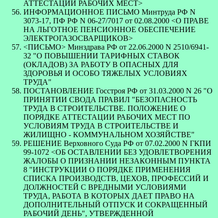
АТТЕСТАЦИИ РАБОЧИХ МЕСТ>
ИНФОРМАЦИОННОЕ ПИСЬМО Минтруда РФ N
3073-17, ПФ РФ N 06-27/7017 от 02.08.2000 <О ПРАВЕ
НА ЛЬГОТНОЕ ПЕНСИОННОЕ ОБЕСПЕЧЕНИЕ
ЭЛЕКТРОГАЗОСВАРЩИКОВ>
<ПИСЬМО> Минздрава РФ от 22.06.2000 N 2510/6941-
32 "О ПОВЫШЕНИИ ТАРИФНЫХ СТАВОК
(ОКЛАДОВ) ЗА РАБОТУ В ОПАСНЫХ ДЛЯ
ЗДОРОВЬЯ И ОСОБО ТЯЖЕЛЫХ УСЛОВИЯХ
ТРУДА"
ПОСТАНОВЛЕНИЕ Госстроя РФ от 31.03.2000 N 26 "О
ПРИНЯТИИ СВОДА ПРАВИЛ "БЕЗОПАСНОСТЬ
ТРУДА В СТРОИТЕЛЬСТВЕ. ПОЛОЖЕНИЕ О
ПОРЯДКЕ АТТЕСТАЦИИ РАБОЧИХ МЕСТ ПО
УСЛОВИЯМ ТРУДА В СТРОИТЕЛЬСТВЕ И
ЖИЛИЩНО - КОММУНАЛЬНОМ ХОЗЯЙСТВЕ"
РЕШЕНИЕ Верховного Суда РФ от 07.02.2000 N ГКПИ
99-1072 <ОБ ОСТАВЛЕНИИ БЕЗ УДОВЛЕТВОРЕНИЯ
ЖАЛОБЫ О ПРИЗНАНИИ НЕЗАКОННЫМ ПУНКТА
8 "ИНСТРУКЦИИ О ПОРЯДКЕ ПРИМЕНЕНИЯ
СПИСКА ПРОИЗВОДСТВ, ЦЕХОВ, ПРОФЕССИЙ И
ДОЛЖНОСТЕЙ С ВРЕДНЫМИ УСЛОВИЯМИ
ТРУДА, РАБОТА В КОТОРЫХ ДАЕТ ПРАВО НА
ДОПОЛНИТЕЛЬНЫЙ ОТПУСК И СОКРАЩЕННЫЙ
РАБОЧИЙ ДЕНЬ", УТВЕРЖДЕННОЙ