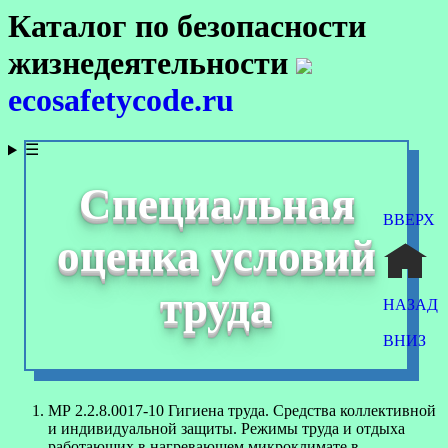
Каталог по безопасности
жизнедеятельности
ecosafetycode.ru
☰
Специальная
ВВЕРХ
оценка условий
труда
НАЗАД
ВНИЗ
МР 2.2.8.0017-10 Гигиена труда. Средства коллективной
и индивидуальной защиты. Режимы труда и отдыха
работающих в нагревающем микроклимате в