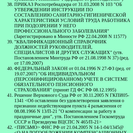
ПРИКАЗ Роспотребнадзора от 31.03.2008 N 103 "ОБ
УТВЕРЖДЕНИИ ИНСТРУКЦИИ ПО
СОСТАВЛЕНИЮ САНИТАРНО-ГИГИЕНИЧЕСКОЙ
ХАРАКТЕРИСТИКИ УСЛОВИЙ ТРУДА РАБОТНИКА
ПРИ ПОДОЗРЕНИИ У НЕГО
ПРОФЕССИОНАЛЬНОГО ЗАБОЛЕВАНИЯ"
(Зарегистрировано в Минюсте РФ 22.04.2008 N 11577)
"КВАЛИФИКАЦИОННЫЙ СПРАВОЧНИК
ДОЛЖНОСТЕЙ РУКОВОДИТЕЛЕЙ,
СПЕЦИАЛИСТОВ И ДРУГИХ СЛУЖАЩИХ" (утв.
Постановлением Минтруда РФ от 21.08.1998 N 37) (ред.
от 17.09.2007)
ФЕДЕРАЛЬНЫЙ ЗАКОН от 01.04.1996 N 27-ФЗ (ред. от
19.07.2007) "ОБ ИНДИВИДУАЛЬНОМ
(ПЕРСОНИФИЦИРОВАННОМ) УЧЕТЕ В СИСТЕМЕ
ОБЯЗАТЕЛЬНОГО ПЕНСИОННОГО
СТРАХОВАНИЯ" (принят ГД ФС РФ 08.12.1995)
Решение Верховного Суда РФ от 30.11.2005 N ГКПИ05-
1341 <Об оставлении без удовлетворения заявления о
признании недействующим пункта 4 разъяснения от
08.08.1966 N 13/П-21 "О компенсации за работу в
праздничные дни", утв. Постановлением Госкомтруда
СССР и Президиума ВЦСПС N 465/П-21>
<ПИСЬМО> ФНС РФ от 21.04.2005 N 14-1-04/1345@
<О НАЛОГООБЛОЖЕНИИ КОМПЕНСАЦИОННЫХ