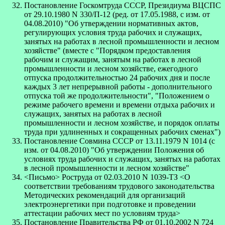
Постановление Госкомтруда СССР, Президиума ВЦСПС
от 29.10.1980 N 330/П-12 (ред. от 17.05.1988, с изм. от
04.08.2010) "Об утверждении нормативных актов,
регулирующих условия труда рабочих и служащих,
занятых на работах в лесной промышленности и лесном
хозяйстве" (вместе с "Порядком предоставления
рабочим и служащим, занятым на работах в лесной
промышленности и лесном хозяйстве, ежегодного
отпуска продолжительностью 24 рабочих дня и после
каждых 3 лет непрерывной работы - дополнительного
отпуска той же продолжительности", "Положением о
режиме рабочего времени и времени отдыха рабочих и
служащих, занятых на работах в лесной
промышленности и лесном хозяйстве, и порядок оплаты
труда при удлиненных и сокращенных рабочих сменах")
Постановление Совмина СССР от 13.11.1979 N 1014 (с
изм. от 04.08.2010) "Об утверждении Положения об
условиях труда рабочих и служащих, занятых на работах
в лесной промышленности и лесном хозяйстве"
<Письмо> Роструда от 02.03.2010 N 1039-ТЗ <О
соответствии требованиям трудового законодательства
Методических рекомендаций для организаций
электроэнергетики при подготовке и проведении
аттестации рабочих мест по условиям труда>
Постановление Правительства РФ от 01.10.2002 N 724