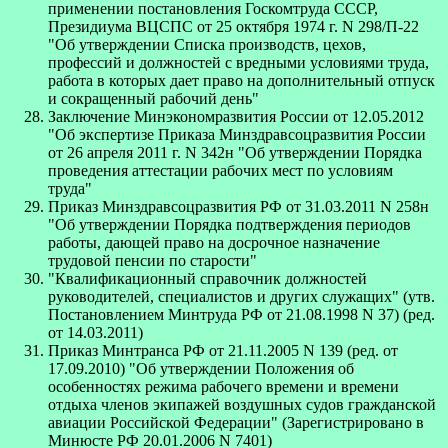
применении постановления Госкомтруда СССР,
Президиума ВЦСПС от 25 октября 1974 г. N 298/П-22
"Об утверждении Списка производств, цехов,
профессий и должностей с вредными условиями труда,
работа в которых дает право на дополнительный отпуск
и сокращенный рабочий день"
Заключение Минэкономразвития России от 12.05.2012
"Об экспертизе Приказа Минздравсоцразвития России
от 26 апреля 2011 г. N 342н "Об утверждении Порядка
проведения аттестации рабочих мест по условиям
труда"
Приказ Минздравсоцразвития РФ от 31.03.2011 N 258н
"Об утверждении Порядка подтверждения периодов
работы, дающей право на досрочное назначение
трудовой пенсии по старости"
"Квалификационный справочник должностей
руководителей, специалистов и других служащих" (утв.
Постановлением Минтруда РФ от 21.08.1998 N 37) (ред.
от 14.03.2011)
Приказ Минтранса РФ от 21.11.2005 N 139 (ред. от
17.09.2010) "Об утверждении Положения об
особенностях режима рабочего времени и времени
отдыха членов экипажей воздушных судов гражданской
авиации Российской Федерации" (Зарегистрировано в
Минюсте РФ 20.01.2006 N 7401)