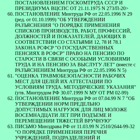
ПОСТАНОВЛЕНИЕМ ГОСКОМТРУДА СССР И
ПРЕЗИДИУМА ВЦСПС ОТ 21.11.1975 N 273/П-20>
ПОСТАНОВЛЕНИЕ Минтруда РФ от 22.05.1996 N 29
(ред. от 01.10.1999) "ОБ УТВЕРЖДЕНИИ
РАЗЪЯСНЕНИЯ "О ПОРЯДКЕ ПРИМЕНЕНИЯ
СПИСКОВ ПРОИЗВОДСТВ, РАБОТ, ПРОФЕССИЙ,
ДОЛЖНОСТЕЙ И ПОКАЗАТЕЛЕЙ, ДАЮЩИХ В
СООТВЕТСТВИИ СО СТАТЬЯМИ 12, 78 И 78.1
ЗАКОНА РСФСР "О ГОСУДАРСТВЕННЫХ
ПЕНСИЯХ В РСФСР" ПРАВО НА ПЕНСИЮ ПО
СТАРОСТИ В СВЯЗИ С ОСОБЫМИ УСЛОВИЯМИ
ТРУДА И НА ПЕНСИЮ ЗА ВЫСЛУГУ ЛЕТ" (вместе с
РАЗЪЯСНЕНИЕМ Минтруда РФ от 22.05.1996 N 5)
"ОЦЕНКА ТРАВМОБЕЗОПАСНОСТИ РАБОЧИХ
МЕСТ ДЛЯ ЦЕЛЕЙ ИХ АТТЕСТАЦИИ ПО
УСЛОВИЯМ ТРУДА. МЕТОДИЧЕСКИЕ УКАЗАНИЯ"
(утв. Минтрудом РФ 30.07.1999 N МУ ОТ РМ 02-99)
ПОСТАНОВЛЕНИЕ Минтруда РФ от 07.04.99 N 7 "ОБ
УТВЕРЖДЕНИИ НОРМ ПРЕДЕЛЬНО
ДОПУСТИМЫХ НАГРУЗОК ДЛЯ ЛИЦ МОЛОЖЕ
ВОСЕМНАДЦАТИ ЛЕТ ПРИ ПОДЪЕМЕ И
ПЕРЕМЕЩЕНИИ ТЯЖЕСТЕЙ ВРУЧНУЮ"
ПИСЬМО Минздрава РФ от 11.03.99 N 2510/2644-99-32
"О ПОРЯДКЕ ПРИМЕНЕНИЯ ПЕРЕЧНЯ
УЧРЕЖДЕНИЙ, ПОДРАЗДЕЛЕНИЙ И