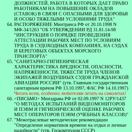
ДОЛЖНОСТЕЙ, РАБОТА В КОТОРЫХ ДАЕТ ПРАВО
РАБОТНИКАМ НА ПОВЫШЕНИЕ ОКЛАДОВ
(СТАВОК) В СВЯЗИ С ОПАСНЫМИ ДЛЯ ЗДОРОВЬЯ
И ОСОБО ТЯЖЕЛЫМИ УСЛОВИЯМИ ТРУДА"
РАСПОРЯЖЕНИЕ Минтранса РФ от 20.10.1998 N
МФ-34/1263 "ОБ УТВЕРЖДЕНИИ РД 31.81.14-98
"ИНСТРУКЦИЯ О ПОРЯДКЕ ПРОВЕДЕНИЯ
АТТЕСТАЦИИ РАБОЧИХ МЕСТ ПО УСЛОВИЯМ
ТРУДА В СУДОХОДНЫХ КОМПАНИЯХ, НА СУДАХ
И БЕРЕГОВЫХ ОБЪЕКТАХ МОРСКОГО
ТРАНСПОРТА"
"САНИТАРНО-ГИГИЕНИЧЕСКАЯ
ХАРАКТЕРИСТИКА ВРЕДНОСТИ, ОПАСНОСТИ,
НАПРЯЖЕННОСТИ, ТЯЖЕСТИ ТРУДА ЧЛЕНОВ
ЭКИПАЖЕЙ ВОЗДУШНЫХ СУДОВ ГРАЖДАНСКОЙ
АВИАЦИИ РОССИИ" (утв. Главным государственным
санитарным врачом РФ 13.10.1997, ФАС РФ 14.10.1997)
Читать всем, особенно любителям летать на самолетах!
<ПИСЬМО> Минздрава РФ от 02.09.1997 N 12РУ/1437
"О МЕТОДАХ ИСПЫТАНИЙ ВИДЕОМОНИТОРОВ
И ПЭВМ И ГИГИЕНИЧЕСКОЙ ОЦЕНКЕ РАБОЧИХ
МЕСТ ОПЕРАТОРОВ ПЭВМ (УЧЕБНЫХ КЛАССОВ)"
"Межотраслевые методические рекомендации
"Определение нормативов времени на отдых и личные
надобности" (утв. Госкомтрудом СССР)