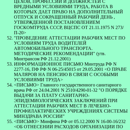
ЦЕХОВ, ПРОФЕССИЙ И ДОЛЖНОСТЕЙ С
ВРЕДНЫМИ УСЛОВИЯМИ ТРУДА, РАБОТА В
КОТОРЫХ ДАЕТ ПРАВО НА ДОПОЛНИТЕЛЬНЫЙ
ОТПУСК И СОКРАЩЕННЫЙ РАБОЧИЙ ДЕНЬ ,
УТВЕРЖДЕННОЙ ПОСТАНОВЛЕНИЕМ
ГОСКОМТРУДА СССР, ВЦСПС ОТ 21.11.1975 N 273/
П-20>
"ПРОВЕДЕНИЕ АТТЕСТАЦИИ РАБОЧИХ МЕСТ ПО
УСЛОВИЯМ ТРУДА ВОДИТЕЛЕЙ
АВТОМОБИЛЬНОГО ТРАНСПОРТА.
МЕТОДИЧЕСКИЕ РЕКОМЕНДАЦИИ" (утв.
Минтрансом РФ 21.12.2001)
ИНФОРМАЦИОННОЕ ПИСЬМО Минтруда РФ N
2277-16, ПФ РФ N 06-25/45015 от 29.05.2001 <О ПРАВЕ
МАЛЯРОВ НА ПЕНСИЮ В СВЯЗИ С ОСОБЫМИ
УСЛОВИЯМИ ТРУДА>
<ПИСЬМО> Главного государственного санитарного
врача РФ от 24.04.2001 N 2510/4290-01-32 "О ПОРЯДКЕ
ВЫДАЧИ ЗА ПЛАТУ САНИТАРНО-
ЭПИДЕМИОЛОГИЧЕСКИХ ЗАКЛЮЧЕНИЙ ПРИ
АТТЕСТАЦИИ РАБОЧИХ МЕСТ В ЛЕЧЕБНО-
ПРОФИЛАКТИЧЕСКИХ УЧРЕЖДЕНИЯХ СИСТЕМЫ
МИНЗДРАВА РОССИИ"
<ПИСЬМО> Минфина РФ от 05.12.2000 N 16-00-16/232
<ОБ ОТНЕСЕНИИ РАСХОДОВ ОРГАНИЗАЦИИ ПО