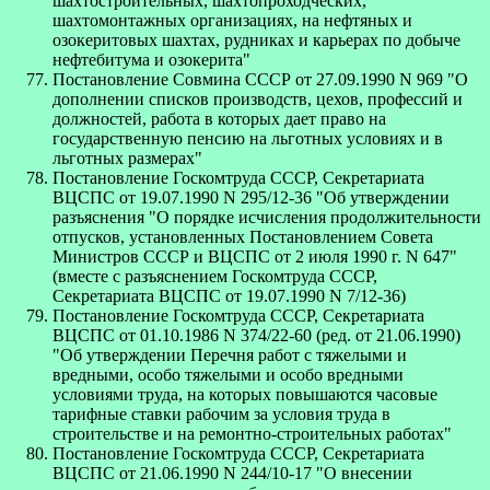
шахтостроительных, шахтопроходческих,
шахтомонтажных организациях, на нефтяных и
озокеритовых шахтах, рудниках и карьерах по добыче
нефтебитума и озокерита"
Постановление Совмина СССР от 27.09.1990 N 969 "О
дополнении списков производств, цехов, профессий и
должностей, работа в которых дает право на
государственную пенсию на льготных условиях и в
льготных размерах"
Постановление Госкомтруда СССР, Секретариата
ВЦСПС от 19.07.1990 N 295/12-36 "Об утверждении
разъяснения "О порядке исчисления продолжительности
отпусков, установленных Постановлением Совета
Министров СССР и ВЦСПС от 2 июля 1990 г. N 647"
(вместе с разъяснением Госкомтруда СССР,
Секретариата ВЦСПС от 19.07.1990 N 7/12-36)
Постановление Госкомтруда СССР, Секретариата
ВЦСПС от 01.10.1986 N 374/22-60 (ред. от 21.06.1990)
"Об утверждении Перечня работ с тяжелыми и
вредными, особо тяжелыми и особо вредными
условиями труда, на которых повышаются часовые
тарифные ставки рабочим за условия труда в
строительстве и на ремонтно-строительных работах"
Постановление Госкомтруда СССР, Секретариата
ВЦСПС от 21.06.1990 N 244/10-17 "О внесении