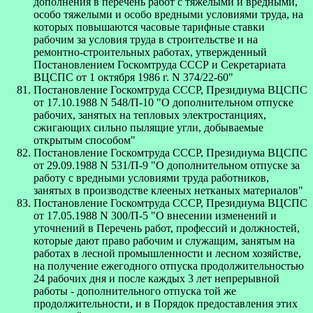
дополнения в перечень работ с тяжелыми и вредными,
особо тяжелыми и особо вредными условиями труда, на
которых повышаются часовые тарифные ставки
рабочим за условия труда в строительстве и на
ремонтно-строительных работах, утвержденный
Постановлением Госкомтруда СССР и Секретариата
ВЦСПС от 1 октября 1986 г. N 374/22-60"
Постановление Госкомтруда СССР, Президиума ВЦСПС
от 17.10.1988 N 548/П-10 "О дополнительном отпуске
рабочих, занятых на тепловых электростанциях,
сжигающих сильно пылящие угли, добываемые
открытым способом"
Постановление Госкомтруда СССР, Президиума ВЦСПС
от 29.09.1988 N 531/П-9 "О дополнительном отпуске за
работу с вредными условиями труда работников,
занятых в производстве клееных нетканых материалов"
Постановление Госкомтруда СССР, Президиума ВЦСПС
от 17.05.1988 N 300/П-5 "О внесении изменений и
уточнений в Перечень работ, профессий и должностей,
которые дают право рабочим и служащим, занятым на
работах в лесной промышленности и лесном хозяйстве,
на получение ежегодного отпуска продолжительностью
24 рабочих дня и после каждых 3 лет непрерывной
работы - дополнительного отпуска той же
продолжительности, и в Порядок предоставления этих