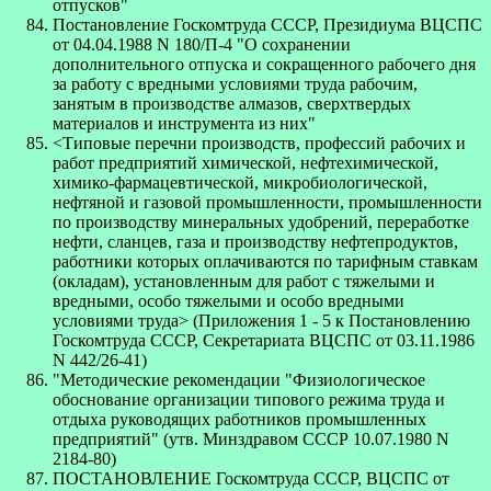
отпусков"
Постановление Госкомтруда СССР, Президиума ВЦСПС
от 04.04.1988 N 180/П-4 "О сохранении
дополнительного отпуска и сокращенного рабочего дня
за работу с вредными условиями труда рабочим,
занятым в производстве алмазов, сверхтвердых
материалов и инструмента из них"
<Типовые перечни производств, профессий рабочих и
работ предприятий химической, нефтехимической,
химико-фармацевтической, микробиологической,
нефтяной и газовой промышленности, промышленности
по производству минеральных удобрений, переработке
нефти, сланцев, газа и производству нефтепродуктов,
работники которых оплачиваются по тарифным ставкам
(окладам), установленным для работ с тяжелыми и
вредными, особо тяжелыми и особо вредными
условиями труда> (Приложения 1 - 5 к Постановлению
Госкомтруда СССР, Секретариата ВЦСПС от 03.11.1986
N 442/26-41)
"Методические рекомендации "Физиологическое
обоснование организации типового режима труда и
отдыха руководящих работников промышленных
предприятий" (утв. Минздравом СССР 10.07.1980 N
2184-80)
ПОСТАНОВЛЕНИЕ Госкомтруда СССР, ВЦСПС от