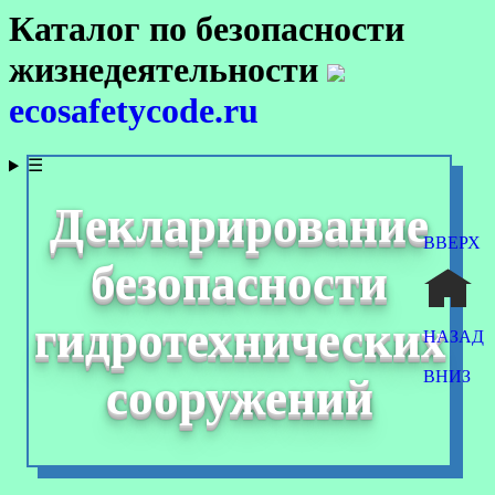
Каталог по безопасности
жизнедеятельности
ecosafetycode.ru
☰
Декларирование
ВВЕРХ
безопасности
гидротехнических
НАЗАД
ВНИЗ
сооружений