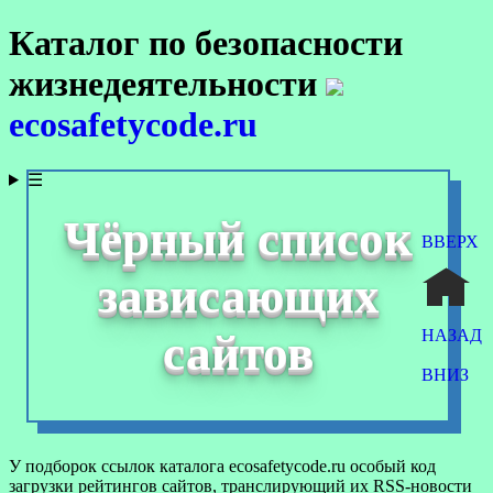
Каталог по безопасности
жизнедеятельности
ecosafetycode.ru
☰
Чёрный список
ВВЕРХ
зависающих
НАЗАД
сайтов
ВНИЗ
У подборок ссылок каталога ecosafetycode.ru особый код
загрузки рейтингов сайтов, транслирующий их RSS-новости