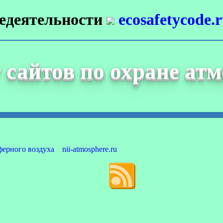
недеятельности
ecosafetycode.
 сайтов по охране ат
nii-atmosphere.ru