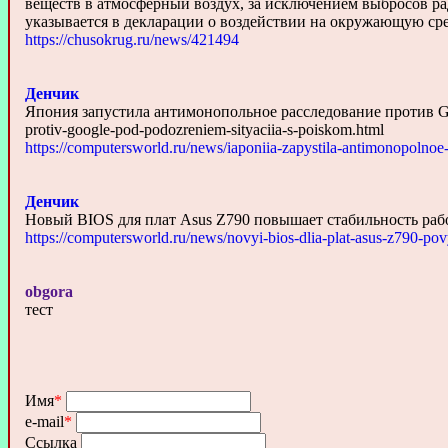
веществ в атмосферный воздух, за исключением выбросов р
указывается в декларации о воздействии на окружающую сред
https://chusokrug.ru/news/421494
Денчик
Япония запустила антимонопольное расследование против Googl
protiv-google-pod-podozreniem-sityaciia-s-poiskom.html
https://computersworld.ru/news/iaponiia-zapystila-antimonopolnoe
Денчик
Новый BIOS для плат Asus Z790 повышает стабильность рабо
https://computersworld.ru/news/novyi-bios-dlia-plat-asus-z790-povy
obgora
тест
Имя
*
e-mail
*
Ссылка