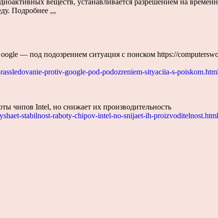
адиоактивных веществ, устанавливается разрешением на време
у. Подробнее ,,,
e — под подозрением ситуация с поиском https://computersworld.r
-rassledovanie-protiv-google-pod-podozreniem-sityaciia-s-poiskom.htm
ты чипов Intel, но снижает их производительность
shaet-stabilnost-raboty-chipov-intel-no-snijaet-ih-proizvoditelnost.htm