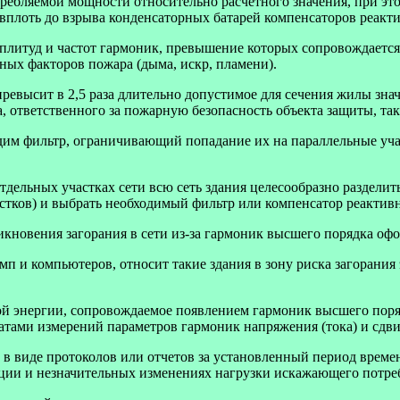
ебляемой мощности относительно расчетного значения, при этом
вплоть до взрыва конденсаторных батарей компенсаторов реакт
мплитуд и частот гармоник, превышение которых сопровождаетс
ных факторов пожара (дыма, искр, пламени).
евысит в 2,5 раза длительно допустимое для сечения жилы значе
а, ответственного за пожарную безопасность объекта защиты, т
дим фильтр, ограничивающий попадание их на параллельные уча
ельных участках сети всю сеть здания целесообразно разделит
астков) и выбрать необходимый фильтр или компенсатор реакти
кновения загорания в сети из-за гармоник высшего порядка оф
мп и компьютеров, относит такие здания в зону риска загорания
кой энергии, сопровождаемое появлением гармоник высшего поря
атами измерений параметров гармоник напряжения (тока) и сдви
 виде протоколов или отчетов за установленный период времени
ации и незначительных изменениях нагрузки искажающего потреби