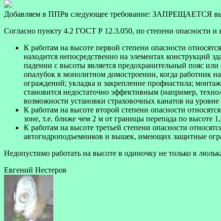
Добавляем в ППРв следующее требование: ЗАПРЕЩАЕТСЯ выпол
Согласно пункту 4.2 ГОСТ Р 12.3.050, по степени опасности и
К работам на высоте первой степени опасности относятся
находится непосредственно на элементах конструкций з
падении с высоты является предохранительный пояс или 
опалубок в монолитном домостроении, когда работник н
ограждений; укладка и закрепление профнастила; монтаж
становится недостаточно эффективным (например, технол
возможности установки страховочных канатов на уровне 
К работам на высоте второй степени опасности относятс
зоне, т.е. ближе чем 2 м от границы перепада по высоте
К работам на высоте третьей степени опасности относят
автогидроподъемников и вышек, имеющих защитные огра
Недопустимо работать на высоте в одиночку не только в люльк
Евгений Нестеров