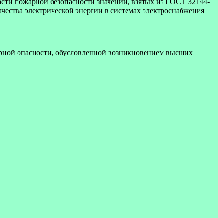
асти пожарной безопасности значений, взятых из ГОСТ 32144-
чества электрической энергии в системах электроснабжения
арной опасности, обусловленной возникновением высших