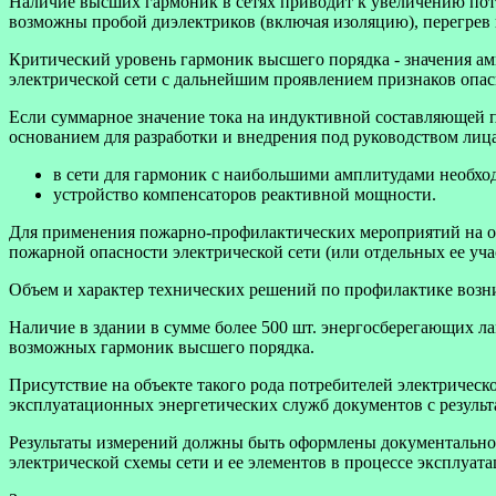
Наличие высших гармоник в сетях приводит к увеличению потр
возможны пробой диэлектриков (включая изоляцию), перегрев 
Критический уровень гармоник высшего порядка - значения а
электрической сети с дальнейшим проявлением признаков опас
Если суммарное значение тока на индуктивной составляющей пр
основанием для разработки и внедрения под руководством лиц
в сети для гармоник с наибольшими амплитудами необхо
устройство компенсаторов реактивной мощности.
Для применения пожарно-профилактических мероприятий на отд
пожарной опасности электрической сети (или отдельных ее уч
Объем и характер технических решений по профилактике возни
Наличие в здании в сумме более 500 шт. энергосберегающих ла
возможных гармоник высшего порядка.
Присутствие на объекте такого рода потребителей электричес
эксплуатационных энергетических служб документов с результ
Результаты измерений должны быть оформлены документально в
электрической схемы сети и ее элементов в процессе эксплуат