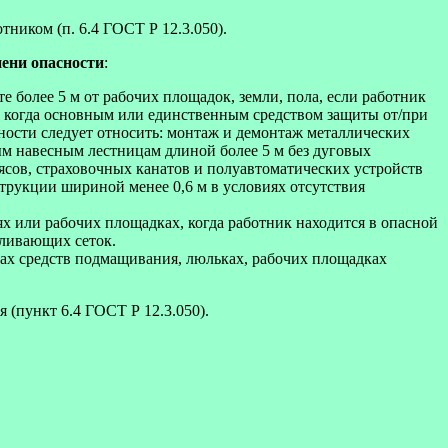
иком (п. 6.4 ГОСТ Р 12.3.050).
пени опасности
:
 более 5 м от рабочих площадок, земли, пола, если работник
, когда основным или единственным средством защиты от/при
сности следует относить: монтаж и демонтаж металлических
м навесным лестницам длиной более 5 м без дуговых
ясов, страховочных канатов и полуавтоматических устройств
трукции шириной менее 0,6 м в условиях отсутствия
х или рабочих площадках, когда работник находится в опасной
вливающих сеток.
ках средств подмащивания, люльках, рабочих площадках
 (пункт 6.4 ГОСТ Р 12.3.050).