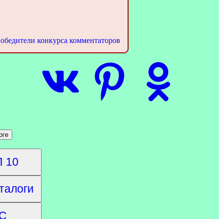
обедители конкурса комментаторов
 10
талоги
С