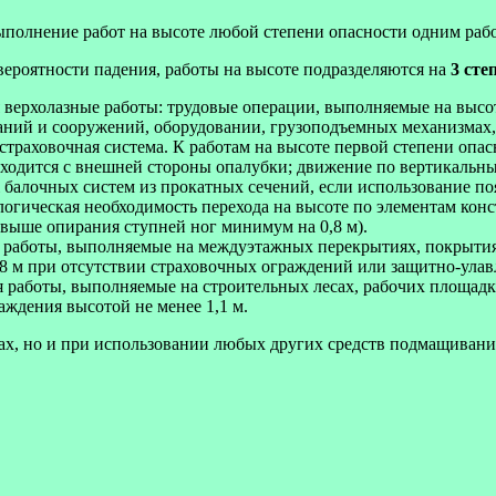
нение работ на высоте любой степени опасности одним работн
 вероятности падения, работы на высоте подразделяются на
3 сте
 верхолазные работы: трудовые операции, выполняемые на высоте
даний и сооружений, оборудовании, грузоподъемных механизмах
страховочная система. К работам на высоте первой степени опа
аходится с внешней стороны опалубки; движение по вертикальны
 балочных систем из прокатных сечений, если использование по
огическая необходимость перехода на высоте по элементам конс
выше опирания ступней ног минимум на 0,8 м).
я работы, выполняемые на междуэтажных перекрытиях, покрытия
 1,8 м при отсутствии страховочных ограждений или защитно-ула
ся работы, выполняемые на строительных лесах, рабочих площад
ждения высотой не менее 1,1 м.
ах, но и при использовании любых других средств подмащивания