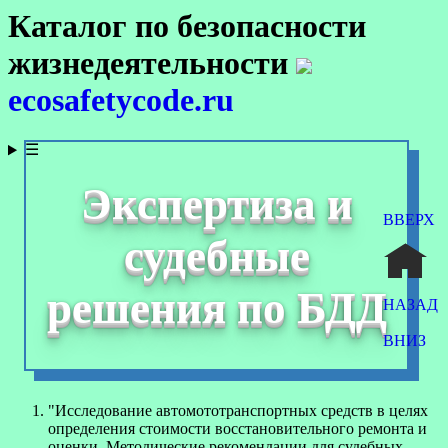
Каталог по безопасности
жизнедеятельности
ecosafetycode.ru
☰
Экспертиза и
ВВЕРХ
судебные
решения по БДД
НАЗАД
ВНИЗ
"Исследование автомототранспортных средств в целях
определения стоимости восстановительного ремонта и
оценки. Методические рекомендации для судебных